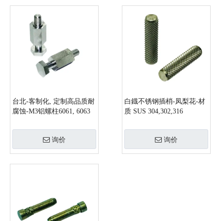
台北-客制化, 定制高品质耐
白鐡不锈钢插梢-凤梨花-材
腐蚀-M3铝螺柱6061, 6063
质 SUS 304,302,316
询价
询价