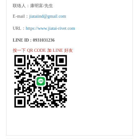
联络人：康明富/先生
E-mail：
jiataiind@gmail.com
URL：
https://www.jiatai-rivet.com
LINE ID :
0931031236
按一下 QR CODE 加 LINE 好友