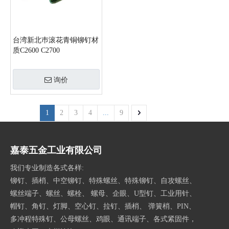
台湾新北巿滚花青铜铆钉材
质C2600 C2700
询价
1
2
3
4
...
9
嘉泰五金工业有限公司
我们专业制造各式各样:
铆钉、插梢、中空铆钉、特殊螺丝、特殊铆钉、自攻螺丝、
螺丝端子、螺丝、螺栓、 螺母、企眼、U型钉、工业用针、
帽钉、角钉、灯脚、空心钉、拉钉、插梢、 弹簧梢、PIN、
多冲程特殊钉、公母螺丝、鸡眼、通讯端子、各式紧固件，