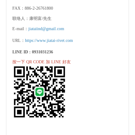
FAX：886-2-26761800
联络人：康明富/先生
E-mail：
jiataiind@gmail.com
URL：
https://www.jiatai-rivet.com
LINE ID :
0931031236
按一下 QR CODE 加 LINE 好友