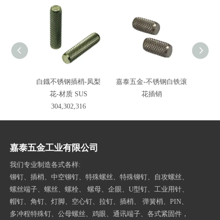
白鐡不锈钢插梢-凤梨
嘉泰五金-不锈钢白铁滚
中孔铆
花-材质 SUS
花插销
锈钢铆
304,302,316
阶
嘉泰五金工业有限公司
我们专业制造各式各样:
铆钉、插梢、中空铆钉、特殊螺丝、特殊铆钉、自攻螺丝、
螺丝端子、螺丝、螺栓、 螺母、企眼、U型钉、工业用针、
帽钉、角钉、灯脚、空心钉、拉钉、插梢、 弹簧梢、PIN、
多冲程特殊钉、公母螺丝、鸡眼、通讯端子、各式紧固件，