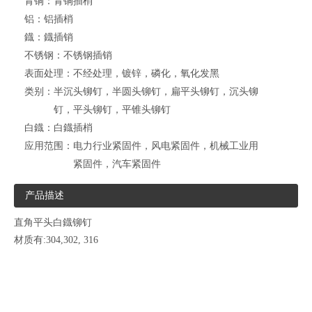
青铜：
青铜插梢
铝：
铝插梢
鐡：
鐡插销
不锈钢：
不锈钢插销
表面处理：
不经处理，镀锌，磷化，氧化发黑
类别：
半沉头铆钉，半圆头铆钉，扁平头铆钉，沉头铆
钉，平头铆钉，平锥头铆钉
白鐡：
白鐡插梢
应用范围：
电力行业紧固件，风电紧固件，机械工业用
紧固件，汽车紧固件
产品描述
直角平头白鐡铆钉
材质有:304,302, 316