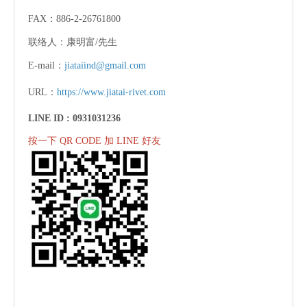
FAX：886-2-26761800
联络人：康明富/先生
E-mail：
jiataiind@gmail.com
URL：
https://www.jiatai-rivet.com
LINE ID :
0931031236
按一下 QR CODE 加 LINE 好友