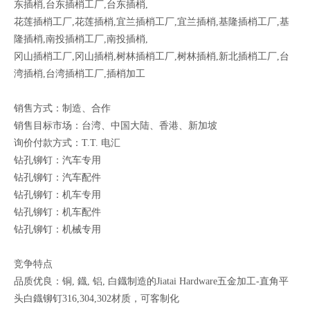
东插梢,台东插梢工厂,台东插梢,
花莲插梢工厂,花莲插梢,宜兰插梢工厂,宜兰插梢,基隆插梢工厂,基
隆插梢,南投插梢工厂,南投插梢,
冈山插梢工厂,冈山插梢,树林插梢工厂,树林插梢,新北插梢工厂,台
湾插梢,台湾插梢工厂,插梢加工
销售方式：制造、合作
销售目标市场：台湾、中国大陆、香港、新加坡
询价付款方式：T.T. 电汇
钻孔铆钉：汽车专用
钻孔铆钉：汽车配件
钻孔铆钉：机车专用
钻孔铆钉：机车配件
钻孔铆钉：机械专用
竞争特点
品质优良：铜, 鐡, 铝, 白鐡制造的Jiatai Hardware五金加工-直角平
头白鐡铆钉316,304,302材质，可客制化